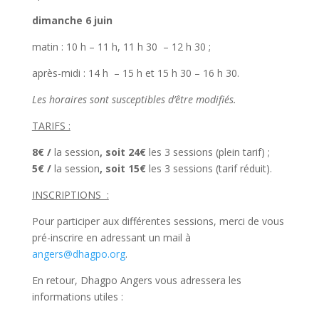
dimanche 6 juin
matin : 10 h – 11 h, 11 h 30 – 12 h 30 ;
après-midi : 14 h – 15 h et 15 h 30 – 16 h 30.
Les horaires sont susceptibles d’être modifiés.
TARIFS :
8€ /
la session
, soit 24€
les 3 sessions (plein tarif) ;
5€ /
la session
, soit 15€
les 3 sessions (tarif réduit).
INSCRIPTIONS :
Pour participer aux différentes sessions, merci de vous
pré-inscrire en adressant un mail à
angers@dhagpo.org
.
En retour, Dhagpo Angers vous adressera les
informations utiles :