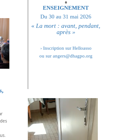
♦
ENSEIGNEMENT
Du 30 au 31 mai 2026
«
La mort : avant, pendant,
après »
› Inscription sur Helloasso
ou sur angers@dhagpo.org
s,
s
ar
 des
us.