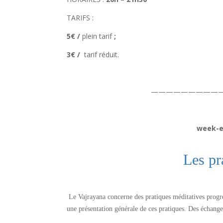
TARIFS :
5€ /
plein tarif
;
3€ /
tarif réduit.
—————————
week-e
Les pr
Le Vajrayana concerne des pratiques méditatives progres
une présentation générale de ces pratiques. Des échanges