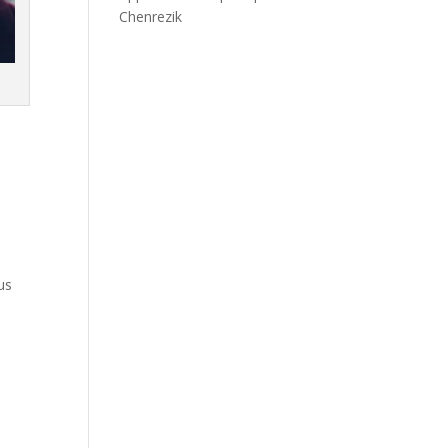
Chenrezik
us