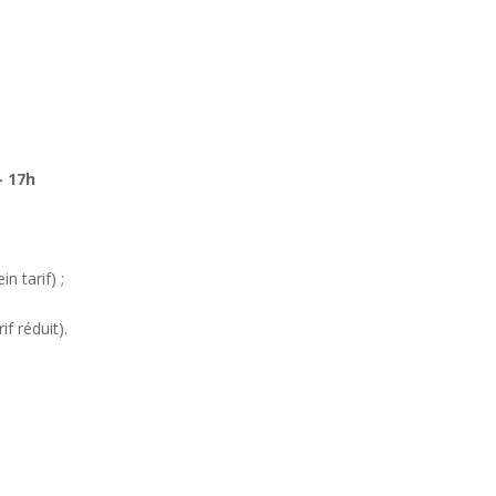
 – 17h
n tarif) ;
if réduit).