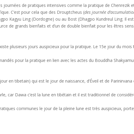
 des journées de pratiques intensives comme la pratique de Chenrezik e
ique. C’est pour cela
que des Drouptcheus (
des journée d’accumulatio
po Kagyu Ling (Dordogne) ou au Bost (Dhagpo Kundreul Ling. Il est c
urce de grands bienfaits et d’un de double bienfait pour les êtres sens
existe plusieurs jours auspicieux pour la pratique. Le 15e jour du mois t
mandés pour la pratique en lien avec les actes du Bouddha Shakyamun
r en tibetain) qui est le jour de naissance, d’Éveil et de Parinirvana
rle, car Dawa c’est la lune en tibétain et il est traditionnel de considé
tiques communes le jour de la pleine lune est très auspicieux, porteu