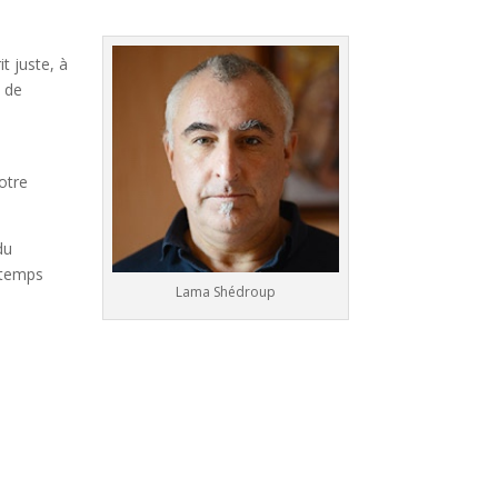
t juste, à
t de
otre
du
s temps
Lama Shédroup