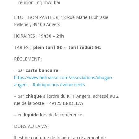
réunion : nfj-rhwj-bai
LIEU : BON PASTEUR, 18 Rue Marie Euphrasie
Pelletier, 49100 Angers
HORAIRES : 19
h30 – 21h
TARIFS :
plein tarif 8€ – tarif réduit 5€.
RÈGLEMENT :
– par
carte bancaire
:
https://www.helloasso.com/associations/dhagpo-
angers – Rubrique nos évènements
– par
chèque
à l’ordre du KTT Angers, adressé au 2
rue de la poste – 49125 BRIOLLAY
– en
liquide
lors de la conférence.
DONS AU LAMA :
Il est de coutume de joindre, au règlement de