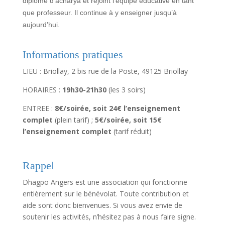
diplôme d’acharya et rejoint l’équipe éducative en tant
que professeur. Il continue à y enseigner jusqu’à
aujourd’hui.
Informations pratiques
LIEU : Briollay, 2 bis rue de la Poste, 49125 Briollay
HORAIRES :
19h30-21h30
(les 3 soirs)
ENTREE :
8€/soirée, soit 24€ l’enseignement
complet
(plein tarif) ;
5€/soirée, soit 15€
l’enseignement complet
(tarif réduit)
Rappel
Dhagpo Angers est une association qui fonctionne
entièrement sur le bénévolat. Toute contribution et
aide sont donc bienvenues. Si vous avez envie de
soutenir les activités, n’hésitez pas à nous faire signe.