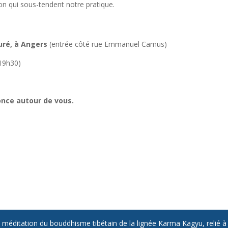
n qui sous-tendent notre pratique.
euré, à Angers
(entrée côté rue Emmanuel Camus)
 19h30)
once autour de vous.
éditation du bouddhisme tibétain de la lignée Karma Kagyu, relié 