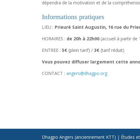
dépendra de la motivation et de la compréhensio
Informations pratiques
LIEU :
Prieuré Saint Augustin, 16 rue du Pri
HORAIRES :
de 20h à 22h00
(accueil à partir de
ENTREE :
5€
(plein tarif) /
3€
(tarif réduit)
Vous pouvez diffuser largement cette ann
CONTACT :
angers@dhagpo.org
Dhagpo Angers (anciennement KTT) | Études et m